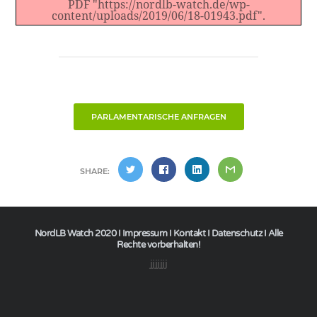
PDF "https://nordlb-watch.de/wp-
content/uploads/2019/06/18-01943.pdf".
PARLAMENTARISCHE ANFRAGEN
SHARE:
NordLB Watch 2020 I
Impressum
I
Kontakt
I
Datenschutz
I Alle
Rechte vorberhalten!
jjjjjjj