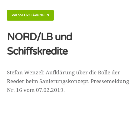
PRESSEERKLÄRUNGEN
NORD/LB und
Schiffskredite
Stefan Wenzel: Aufklärung über die Rolle der
Reeder beim Sanierungskonzept. Pressemeldung
Nr. 16 vom 07.02.2019.
NordLB Watch 2020 I
Impressum
I
Kontakt
I
Datenschutz
I Alle
Rechte vorberhalten!
jjjjjjj